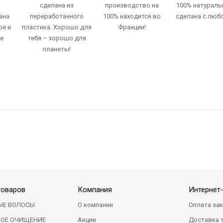
сделана из
производство на
100% натураль
ана
переработанного
100% находится во
сделана с люб
ре и
пластика. Хорошо для
Франции!
ие
тебя – хорошо для
планеты!
товаров
Компания
Интернет
ЫЕ ВОЛОСЫ
О компании
Оплата за
НОЕ ОЧИЩЕНИЕ
Акции
Доставка 