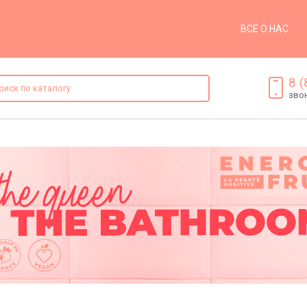
ВСЕ О НАС
8 (
зво