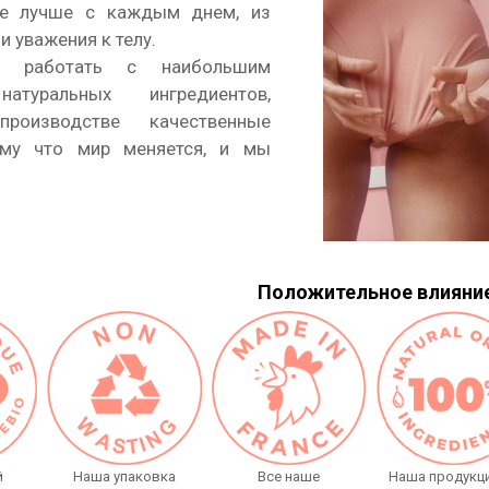
се лучше с каждым днем, из
и уважения к телу.
 работать с наибольшим
атуральных ингредиентов,
роизводстве качественные
ому что мир меняется, и мы
Положительное влияни
й
Наша упаковка
Все наше
Наша продукци