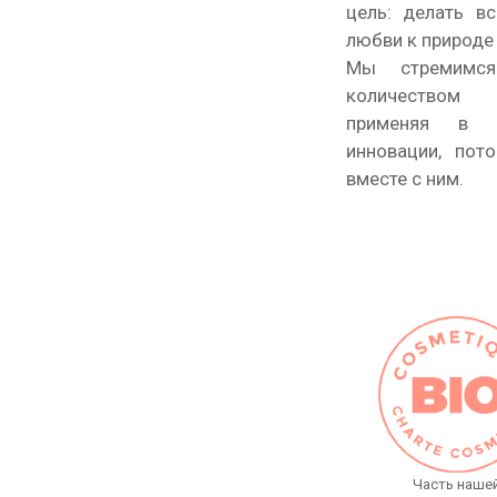
цель: делать в
любви к природе 
Мы стремимся
количеством н
применяя в п
инновации, пот
вместе с ним.
Часть наше