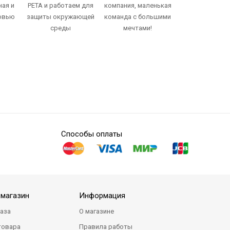
ная и
PETA и работаем для
компания, маленькая
овью
защиты окружающей
команда с большими
среды
мечтами!
Способы оплаты
-магазин
Информация
каза
О магазине
товара
Правила работы