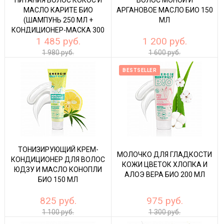
МАСЛО КАРИТЕ БИО
АРГАНОВОЕ МАСЛО БИО 150
(ШАМПУНЬ 250 МЛ +
МЛ
КОНДИЦИОНЕР-МАСКА 300
1 485 руб.
1 200 руб.
МЛ)
1 980 руб.
1 600 руб.
BESTSELLER
ТОНИЗИРУЮЩИЙ КРЕМ-
МОЛОЧКО ДЛЯ ГЛАДКОСТИ
КОНДИЦИОНЕР ДЛЯ ВОЛОС
КОЖИ ЦВЕТОК ХЛОПКА И
ЮДЗУ И МАСЛО КОНОПЛИ
АЛОЭ ВЕРА БИО 200 МЛ
БИО 150 МЛ
825 руб.
975 руб.
1 100 руб.
1 300 руб.