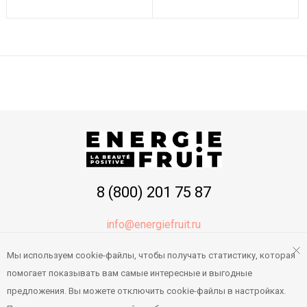
Показывать по:
16
64
ВСЕ
8 (800) 201 75 87
info@energiefruit.ru
Мы используем cookie-файлы, чтобы получать статистику, которая
О магазине
помогает показывать вам самые интересные и выгодные
Правила работы
предложения. Вы можете отключить cookie-файлы в настройках.