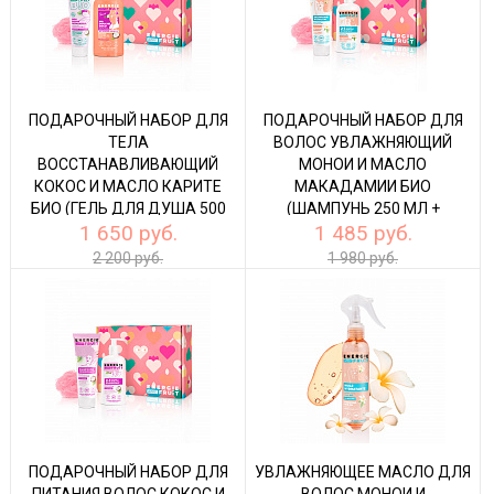
ПОДАРОЧНЫЙ НАБОР ДЛЯ
ПОДАРОЧНЫЙ НАБОР ДЛЯ
ТЕЛА
ВОЛОС УВЛАЖНЯЮЩИЙ
ВОССТАНАВЛИВАЮЩИЙ
МОНОИ И МАСЛО
КОКОС И МАСЛО КАРИТЕ
МАКАДАМИИ БИО
БИО (ГЕЛЬ ДЛЯ ДУША 500
(ШАМПУНЬ 250 МЛ +
1 650 руб.
1 485 руб.
МЛ + БАЛЬЗАМ ДЛЯ ТЕЛА
КОНДИЦИОНЕР-МАСКА 300
200 МЛ)
МЛ)
2 200 руб.
1 980 руб.
ПОДАРОЧНЫЙ НАБОР ДЛЯ
УВЛАЖНЯЮЩЕЕ МАСЛО ДЛЯ
ПИТАНИЯ ВОЛОС КОКОС И
ВОЛОС МОНОИ И